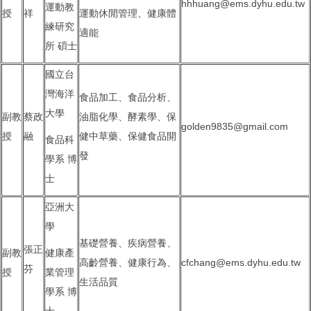
hhhuang@ems.dyhu.edu.tw
運動教
授
祥
運動休閒管理、健康體
練研究
適能
所 碩士
國立台
灣海洋
食品加工、食品分析、
大學
副教
蔡政
油脂化學、酵素學、保
golden9835@gmail.com
授
融
健中草藥、保健食品開
食品科
發
學系 博
士
亞洲大
學
基礎營養、疾病營養、
張正
副教
健康產
高齡營養、健康行為、
cfchang@ems.dyhu.edu.tw
芬
授
業管理
生活品質
學系 博
士