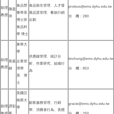
食品營
食品衛生管理、人才發
proteus@ems.dyhu.edu.tw
助理
陳盈
養學系
展品質管理、餐旅行銷
教授
璋
分 機：280
博士班
企劃
食品科
學 博士
東華大
學
供應鏈管理、統計分
tinchung@ems.dyhu.edu.tw
助理
黃庭
企業管
析、作業研究、組織行
教授
鍾
理學
分 機：853
為
系 博
士
美國亞
格斯大
顧客服務管理、行銷
gracie@ems.dyhu.edu.tw
助理
譚彩
學
學、消費者行為、美體
教授
鳳
分 機：250