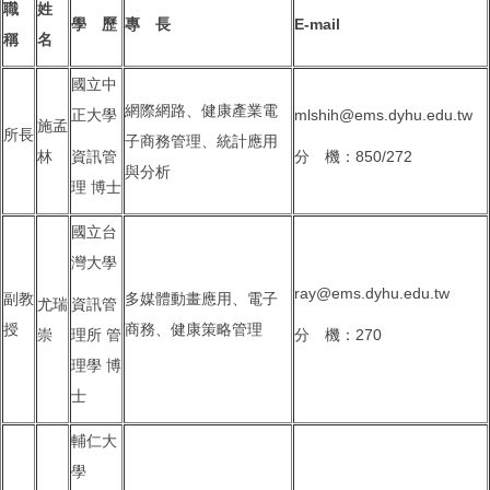
職
姓
學 歷
專 長
E-mail
稱
名
國立中
網際網路、健康產業電
正大學
mlshih@ems.dyhu.edu.tw
施孟
所長
子商務管理、統計應用
林
資訊管
分 機：850/272
與分析
理 博士
國立台
灣大學
ray@ems.dyhu.edu.tw
副教
多媒體動畫應用、電子
尤瑞
資訊管
授
商務、健康策略管理
崇
理所 管
分 機：270
理學 博
士
輔仁大
學