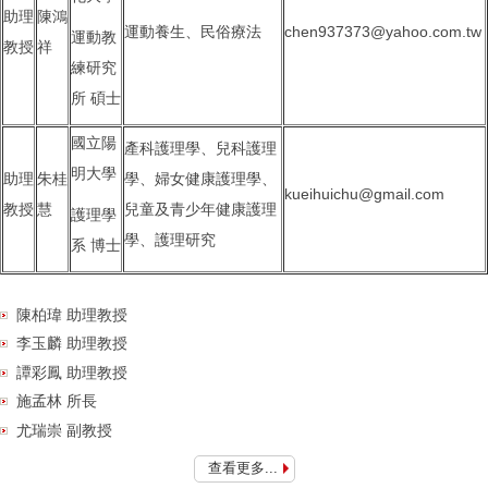
助理
陳鴻
運動養生、民俗療法
chen937373@yahoo.com.tw
運動教
教授
祥
練研究
所 碩士
國立陽
產科護理學、兒科護理
明大學
助理
朱桂
學、婦女健康護理學、
kueihuichu@gmail.com
教授
慧
兒童及青少年健康護理
護理學
學、護理研究
系 博士
陳柏瑋 助理教授
李玉麟 助理教授
譚彩鳳 助理教授
施孟林 所長
尤瑞崇 副教授
查看更多...