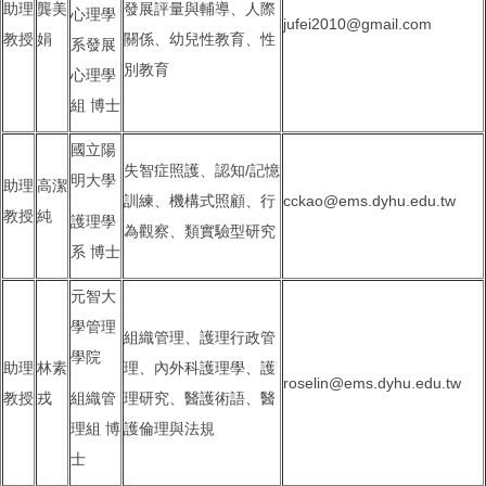
助理
龔美
發展評量與輔導、人際
心理學
jufei2010@gmail.com
教授
娟
關係、幼兒性教育、性
系發展
別教育
心理學
組 博士
國立陽
失智症照護、認知/記憶
明大學
助理
高潔
訓練、機構式照顧、行
cckao@ems.dyhu.edu.tw
教授
純
護理學
為觀察、類實驗型研究
系 博士
元智大
學管理
組織管理、護理行政管
學院
助理
林素
理、內外科護理學、護
roselin@ems.dyhu.edu.tw
教授
戎
組織管
理研究、醫護術語、醫
理組 博
護倫理與法規
士