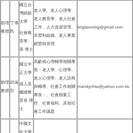
國立台
老人學、老人心理學、
灣師範
老人教育學、老人社會
大學
助理
丁導
工作、人力資源管理、
tingtaoming@gmail.com
教授
民
社會教
非營利組織、老人事業
育學
經營與管理
系 博士
高齡或心理輔導相關專
國立中
長：老人學、心理學、
正大學
老人心理學、老人諮商
助理
邱淑
成人及
與輔導、社會工作相關
mandychtw@yahoo.com.tw
教授
芬
繼續教
專長：、社會個案工
育系 博
作、社會福利、其他社
士
會工作議題
中國文
化大學