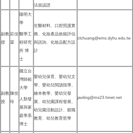
法規認證
陽明大
學
生醫材料、口腔照護實
副教
莊佳
醫學工
務、化妝產品效能評估
clchuang@ems.dyhu.edu.tw
授
霖
程研究
與諮詢、化妝品配方設
所 博
計
士
國立台
嬰幼兒保育、嬰幼兒文
灣師範
學、嬰幼兒閱讀指導、
大學
副教
陳佼
繪本教學、嬰幼兒發
jaoling@ms23.hinet.net
人類發
授
玲
展、幼兒園課程發展、
展與家
幼兒園活動設計、親職
庭學系
教育、幼兒教育哲學
博士