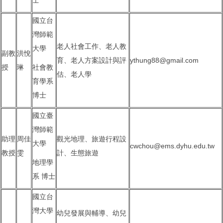
國立台
灣師範
老人社會工作、老人教
大學
副教
洪悅
育、老人方案設計與評
ythung88@gmail.com
授
琳
社會教
估、老人學
育學系
博士
國立臺
灣師範
助理
周佳
觀光地理、旅遊行程設
大學
cwchou@ems.dyhu.edu.tw
教授
雯
計、生態旅遊
地理學
系 博士
國立台
灣大學
幼兒發展與輔導、幼兒