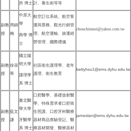
所 博士
計、養生術等等
中原大
航空訂位系統、航空客
學
副教
周錦
運與票務、觀光行銷管
chouchinmei@yahoo.com.tw
授
梅
理、航空運輸、
旅運經
商學 博
營管理、國際禮儀
士
國立陽
明大學
副教
徐蓓
社區衛生護理學、老年
bettyhsu1@ems.dyhu.edu.tw
授
蒂
護理、衛生教育
護理學
系 博士
口腔醫學、基礎放射醫
臺北醫
學、特殊需求者口腔衛
學大學
副教
藍文
生照護、口腔牙科醫療
jameslan@ems.dyhu.edu.tw
授
謙
牙醫學
器材商品查驗登記、醫
系 博士
療器材開發、醫療器材