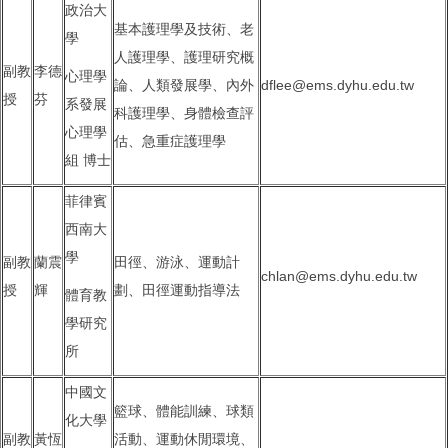
政治大
基本護理學及技術、老
學
人護理學、護理研究概
副教
李德
心理學
論、人類發展學、內外
dflee@ems.dyhu.edu.tw
授
芬
系發展
科護理學、身體檢查評
心理學
估、急重症護理學
組 博士
菲律賓
西南大
學
副教
蘭震
田徑、游泳、運動計
chlan@ems.dyhu.edu.tw
授
輝
劃、田徑運動指導法
體育教
學研究
所
中國文
籃球、體能訓練、球類
化大學
副教
黃恆
活動、運動休閒環境、