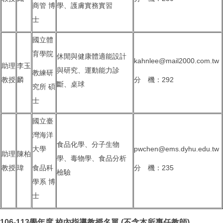
商管 博
學、護膚實務實習
士
國立體
育學院
休閒與健康體適能設計
kahnlee@mail2000.com.tw
助理
李玉
與研究、運動能力診
教練研
教授
麟
分 機：292
斷、桌球
究所 碩
士
國立臺
灣海洋
食品化學、分子生物
大學
pwchen@ems.dyhu.edu.tw
助理
陳柏
學、毒物學、食品分析
教授
瑋
食品科
分 機：235
檢驗
學系 博
士
106-113學年度 校內指導教授名單 (不含本所專任教師)