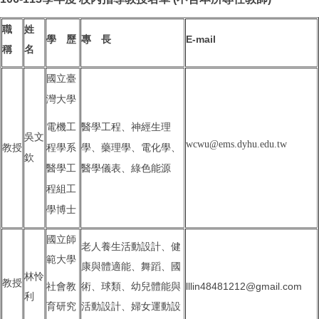
職
姓
學 歷
專 長
E-mail
稱
名
國立臺
灣大學
電機工
醫學工程、神經生理
吳文
wcwu@ems.dyhu.edu.tw
教授
程學系
學、藥理學、電化學、
欽
醫學工
醫學儀表、綠色能源
程組工
學博士
國立師
老人養生活動設計、健
範大學
康與體適能、舞蹈、國
林怜
教授
社會教
術、球類、幼兒體能與
lllin48481212@gmail.com
利
育研究
活動設計、婦女運動設