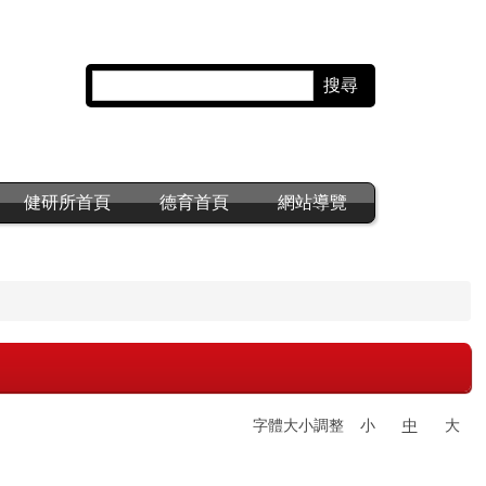
搜尋
健研所首頁
德育首頁
網站導覽
字體大小調整
小
中
大