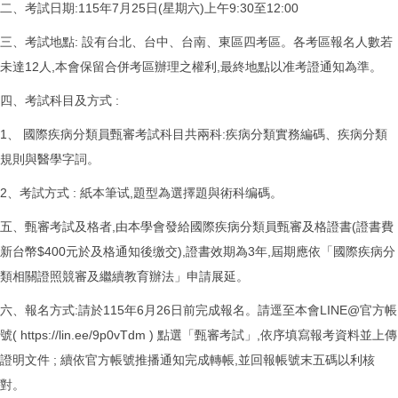
二、考試日期:115年7月25日(星期六)上午9:30至12:00
三、考試地點: 設有台北、台中、台南、東區四考區。各考區報名人數若
未達12人,本會保留合併考區辦理之權利,最終地點以准考證通知為準。
四、考試科目及方式 :
1、 國際疾病分類員甄審考試科目共兩科:疾病分類實務編碼、疾病分類
規則與醫學字詞。
2、考試方式 : 紙本筆试,題型為選擇題與術科编碼。
五、甄審考試及格者,由本學會發給國際疾病分類員甄審及格證書(證書費
新台幣$400元於及格通知後缴交),證書效期為3年,屆期應依「國際疾病分
類相關證照競審及繼續教育辦法」申請展延。
六、報名方式:請於115年6月26日前完成報名。請逕至本會LINE@官方帳
號(
https://lin.ee/9p0vTdm
) 點選「甄審考試」,依序填寫報考資料並上傳
證明文件 ; 續依官方帳號推播通知完成轉帳,並回報帳號末五碼以利核
對。