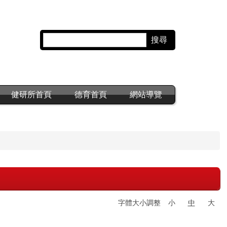
搜尋
健研所首頁
德育首頁
網站導覽
字體大小調整
小
中
大